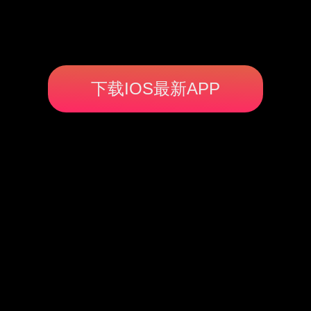
下载IOS最新APP